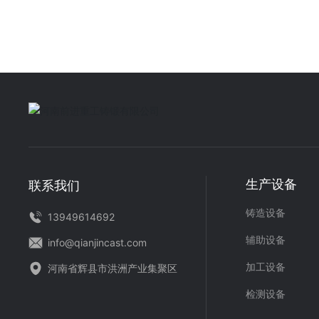
生产设备
联系我们
铸造设备
13949614692
辅助设备
info@qianjincast.com
加工设备
河南省辉县市洪洲产业集聚区
检测设备