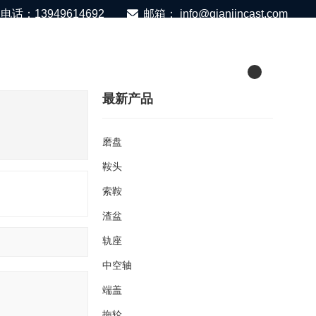
电话：13949614692
邮箱： info@qianjincast.com
前进动态
关于我们
联系我们
语言
最新产品
磨盘
鞍头
索鞍
渣盆
轨座
中空轴
端盖
拖轮